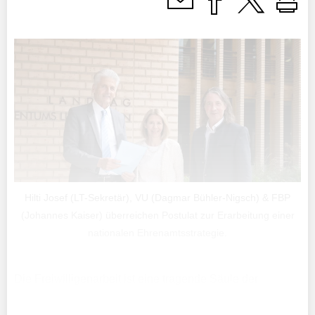
Hilti Josef (LT-Sekretär), VU (Dagmar Bühler-Nigsch) & FBP
(Johannes Kaiser) überreichen Postulat zur Erarbeitung einer
nationalen Ehrenamtsstrategie.
Die Freiwilligenarbeit ist eine tragende Säule der
liechtensteinischen Gesellschaft. Damit dies so bleibt,
haben die Landtagsfraktionen der Regierungsparteien