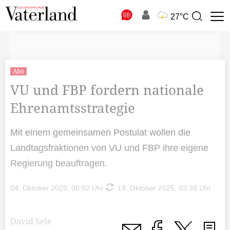
N
27°C
Suchbegriff
zur
Suche
Abo
VU und FBP fordern nationale
Ehrenamtsstrategie
Mit einem gemeinsamen Postulat wollen die
Landtagsfraktionen von VU und FBP ihre eigene
Regierung beauftragen.
04. Oktober 2025, 00:02 Uhr
19. Oktober 2025, 03:38 Uhr
David Sele