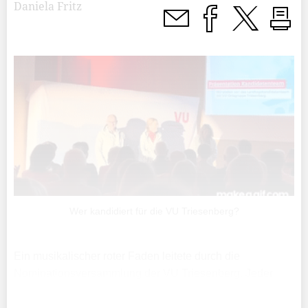
Daniela Fritz
Wer kandidiert für die VU Triesenberg?
Ein musikalischer roter Faden leitete durch die
Nominationsversammlung der VU Triesenberg. Jeder
Redner wählte ein Lied aus, den Anfang machte der
Ortsgruppenvorsitzende Mirco Beck mit «Stayin' alive»