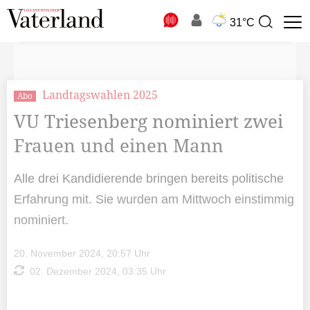
N
31°C
Suchbegriff
zur
Suche
Landtagswahlen 2025
Abo
VU Triesenberg nominiert zwei
Frauen und einen Mann
Alle drei Kandidierende bringen bereits politische
Erfahrung mit. Sie wurden am Mittwoch einstimmig
nominiert.
20. November 2024, 20:57 Uhr
02. Dezember 2024, 03:35 Uhr