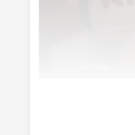
Pass auf dein Getränk auf! Nimm ja ke
Fasnachtszeit öfters.