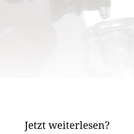
Auch diese Fasnacht gibt es wieder Verdachtsfälle auf K.O.-Tropfen.
ine Drinks von Fremden an! - Insbesondere junge Frau
Jetzt weiterlesen?