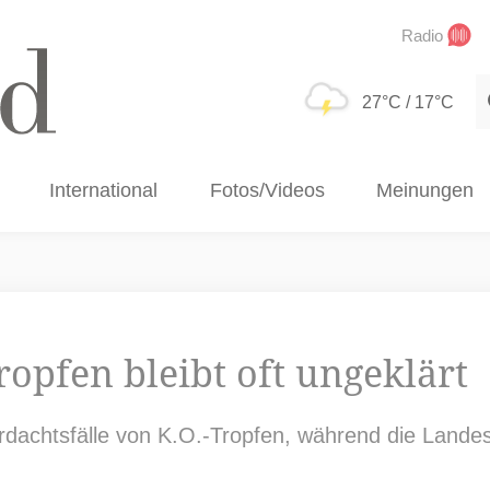
Radio
S
27°C
/ 17°C
International
Fotos/Videos
Meinungen
ropfen bleibt oft ungeklärt
dachtsfälle von K.O.-Tropfen, während die Landes