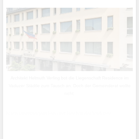
Architekt Helmuth Verling bot die Liegenschaft Residence im
Vaduzer Städtle zum Tausch an. Doch der Gemeinderat wollte
nicht.
Nach jahrelangem Hin und Her hat der Vaduzer
Gemeinderat Ende November 2023 entschieden, dass
der Landgasthof Mühle doch nicht abgerissen werden
soll.