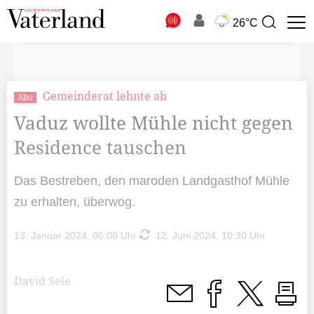
N
26°C
Suchbegriff
zur
Suche
Gemeinderat lehnte ab
Abo
Vaduz wollte Mühle nicht gegen
Residence tauschen
Das Bestreben, den maroden Landgasthof Mühle
zu erhalten, überwog.
13. Januar 2024, 06:00 Uhr
12. Juni 2024, 10:30 Uhr
David Sele