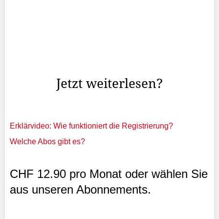
Vor dem Hintergrund aktueller Medienberichte in
Liechtenstein und Österreich über Vorkommnisse in
Justizanstalten in Österreich tauschten sich Gesellschaft-
und Justizminister Emanuel Schädler und die ...
Jetzt weiterlesen?
Erklärvideo: Wie funktioniert die Registrierung?
Welche Abos gibt es?
CHF 12.90 pro Monat oder wählen Sie
aus unseren Abonnements.