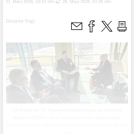
11. März 2026, 10:51 Uhr
28. März 2026, 03:35 Uhr
Desiree Vogt
Am Rande der 70. Frauenrechtskommission der Vereinten
Nationen (CSW) in New York tauschte sich Justizminister
Emanuel Schädler mit Österreichs Justizministerin Anna Sporrer
aus.