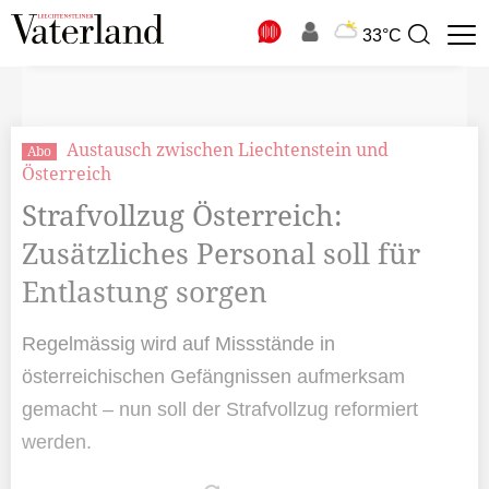
N
33°C
Suchbegriff
zur
Suche
Austausch zwischen Liechtenstein und
Abo
Österreich
Strafvollzug Österreich:
Zusätzliches Personal soll für
Entlastung sorgen
Regelmässig wird auf Missstände in
österreichischen Gefängnissen aufmerksam
gemacht – nun soll der Strafvollzug reformiert
werden.