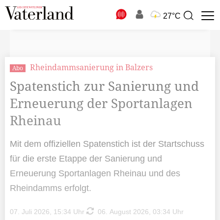
N
27°C
Suchbegriff
zur
Suche
Rheindammsanierung in Balzers
Abo
Spatenstich zur Sanierung und
Erneuerung der Sportanlagen
Rheinau
Mit dem offiziellen Spatenstich ist der Startschuss
für die erste Etappe der Sanierung und
Erneuerung Sportanlagen Rheinau und des
Rheindamms erfolgt.
07. Juli 2026, 15:34 Uhr
06. August 2026, 03:34 Uhr