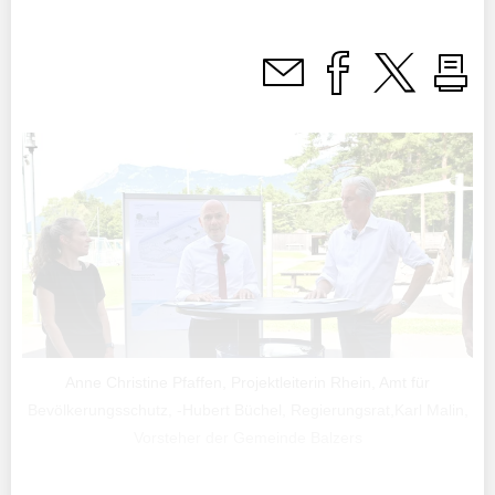
Anne Christine Pfaffen, Projektleiterin Rhein, Amt für
Bevölkerungsschutz, -Hubert Büchel, Regierungsrat,Karl Malin,
Vorsteher der Gemeinde Balzers