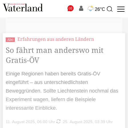
N
26°C
Suchbegriff
zur
Suche
Erfahrungen aus anderen Ländern
Abo
So fährt man anderswo mit
Gratis-ÖV
Einige Regionen haben bereits Gratis-ÖV
eingeführt ­– aus unterschiedlichsten
Beweggründen. Sollte Liechtenstein nochmal das
Experiment wagen, liefern die Beispiele
interessante Einblicke.
11. August 2025, 06:00 Uhr
25. August 2025, 03:39 Uhr