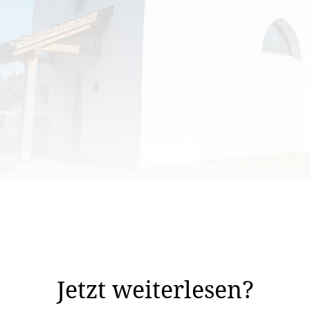
Innensanierung steht an: Kapelle St. Georg in Schellenberg
immig das Budget für 2025 verabschiedet. Es sieht ein D
Jetzt weiterlesen?