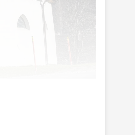
efizit von 835'000 Franken vor, das vor