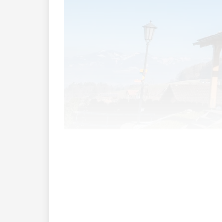
Der Gemeinderat Schellenberg hat einst
allem durch die Investitionen entsteht.