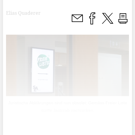
Elias Quaderer
Juristische Abklärungen sind nun obsolet: Gemäss Freier Liste
dürfte Jastrzab nachrücken.
Der Konflikt der Freien Liste stellte bereits vergangenen