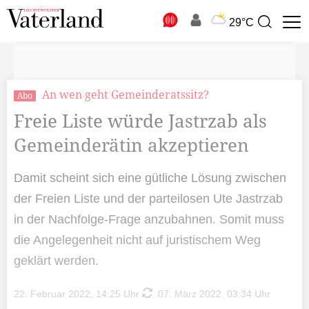
N
29°C
Suchbegriff
zur
Suche
An wen geht Gemeinderatssitz?
Abo
Freie Liste würde Jastrzab als
Gemeinderätin akzeptieren
Damit scheint sich eine gütliche Lösung zwischen
der Freien Liste und der parteilosen Ute Jastrzab
in der Nachfolge-Frage anzubahnen. Somit muss
die Angelegenheit nicht auf juristischem Weg
geklärt werden.
22. Februar 2022, 14:25 Uhr
07. März 2022, 03:34 Uhr