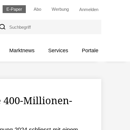
E-Paper
Abo
Werbung
Anmelden
uchbegriff
Marktnews
Services
Portale
 400-Millionen-
ung 2024 schliesst mit einem