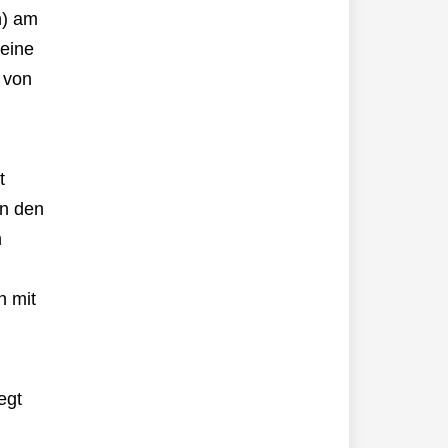
n) am
keine
 von
t
in den
n
n mit
egt