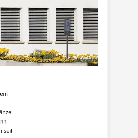
rem
Gänze
inn
 seit