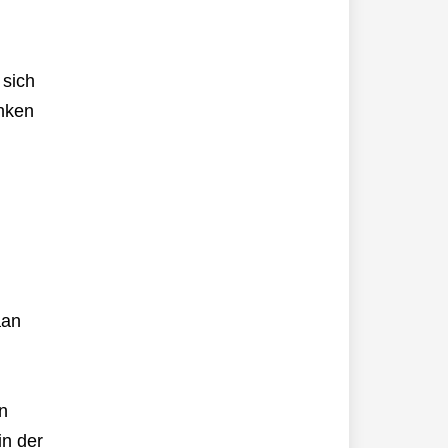
 sich
anken
aan
n
in der