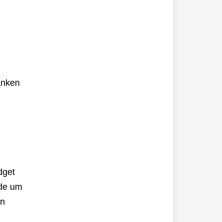
anken
dget
rde um
en
n