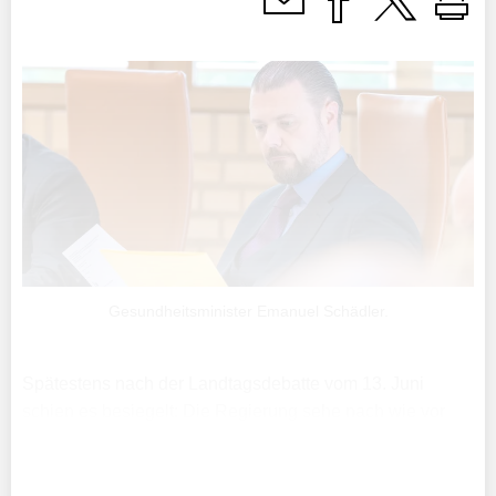
Gesundheitsminister Emanuel Schädler.
Spätestens nach der Landtagsdebatte vom 13. Juni
schien es besiegelt: Die Regierung sehe nach wie vor
keinen schlagenden Grund, Widerspruch gegen die
Änderung der Internationalen Gesunheitsvorschriften
(IGV) der ...