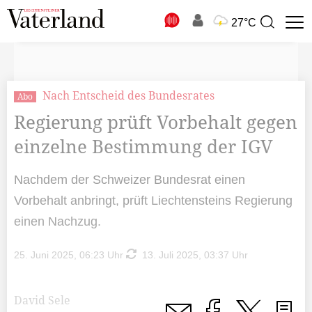
N
27°C
Suchbegriff
zur
Suche
Nach Entscheid des Bundesrates
Abo
Regierung prüft Vorbehalt gegen
einzelne Bestimmung der IGV
Nachdem der Schweizer Bundesrat einen
Vorbehalt anbringt, prüft Liechtensteins Regierung
einen Nachzug.
25. Juni 2025, 06:23 Uhr
13. Juli 2025, 03:37 Uhr
David Sele