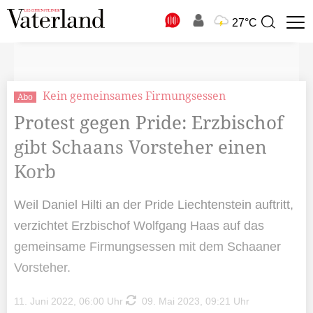
N
27°C
Suchbegriff
zur
Suche
Kein gemeinsames Firmungsessen
Abo
Protest gegen Pride: Erzbischof
gibt Schaans Vorsteher einen
Korb
Weil Daniel Hilti an der Pride Liechtenstein auftritt,
verzichtet Erzbischof Wolfgang Haas auf das
gemeinsame Firmungsessen mit dem Schaaner
Vorsteher.
11. Juni 2022, 06:00 Uhr
09. Mai 2023, 09:21 Uhr