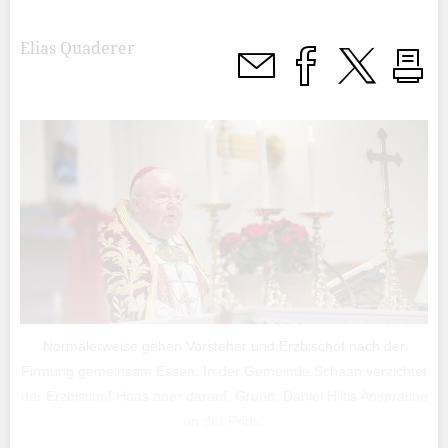
Elias Quaderer
Normalerweise gehen Vorsteher und Erzbischof nach der
Firmung gemeinsam Essen. In der Gemeinde Schaan verzichtet
der Erzbischof Haas aber darauf. Grund: Daniel Hiltis Ansprache
an der Pride.