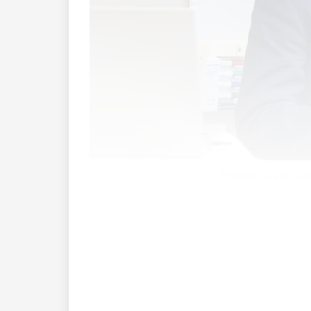
Thomas Lorenz, Gesch
Die neuste Studie der Stiftung Zukunft
empfehlen die Studienautoren, dass Li