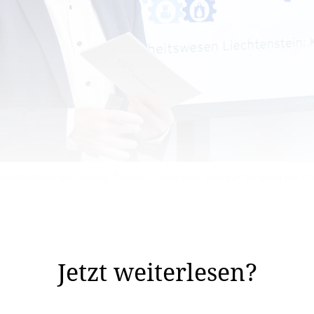
äftsführer der Stiftung Zukunft.li, stellt eine Idee zur Senkung der G
.li widmet sich dem Kostenwachstum im Gesundheitswese
echtenstein sogenannte Managed-Care-Modelle einführen 
Jetzt weiterlesen?