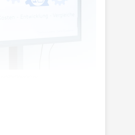
esundheitskosten vor.
n. Aufgrund ihrer Erkenntnisse
soll.