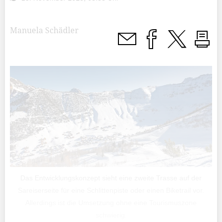
Manuela Schädler
Das Entwicklungskonzept sieht eine zweite Trasse auf der
Sareiserseite für eine Schlittenpiste oder einen Biketrail vor.
Allerdings ist die Umsetzung ohne eine Tourismuszone
schwierig.