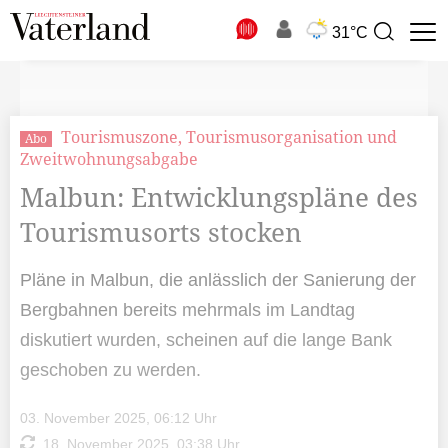
N
31°C
Suchbegriff
zur
Suche
Tourismuszone, Tourismusorganisation und
Abo
Zweitwohnungsabgabe
Malbun: Entwicklungspläne des
Tourismusorts stocken
Pläne in Malbun, die anlässlich der Sanierung der
Bergbahnen bereits mehrmals im Landtag
diskutiert wurden, scheinen auf die lange Bank
geschoben zu werden.
03. November 2025, 06:12 Uhr
18. November 2025, 03:38 Uhr