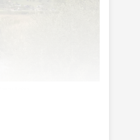
Mauren-Tosters.
bschiedet. Die Grenze am Egelsee