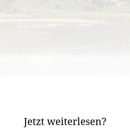
die Grenzbereinigung: Der neu angelegte Rückhalteweiher Egelsee in 
ig die Änderung des Grenzvertrags mit Österreich vera
Zickzack. Österreich hat bereits grünes Licht gegeben.
Jetzt weiterlesen?