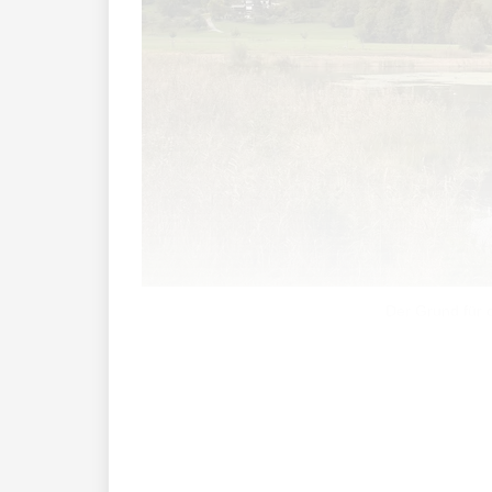
Der Grund für 
Der Landtag hat in am Freitag einstimm
verläuft nun gerade statt wie bisher im 