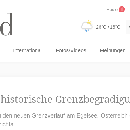
Radio
S
26°C
/ 16°C
International
Fotos/Videos
Meinungen
historische Grenzbegradigu
den neuen Grenzverlauf am Egelsee. Österreich g
ichts.