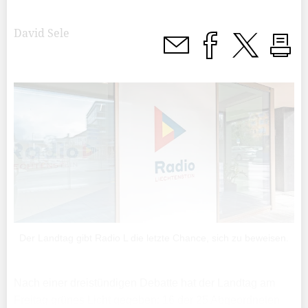
David Sele
Der Landtag gibt Radio L die letzte Chance, sich zu beweisen.
Nach einer dreistündigen Debatte hat der Landtag am
Freitag grünes Licht gegeben: 16 der 25 Abgeordneten