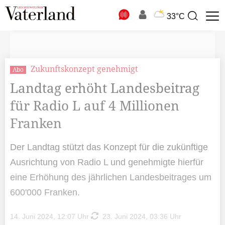
N
33°C
Suchbegriff
zur
Suche
Zukunftskonzept genehmigt
Abo
Landtag erhöht Landesbeitrag
für Radio L auf 4 Millionen
Franken
Der Landtag stützt das Konzept für die zukünftige
Ausrichtung von Radio L und genehmigte hierfür
eine Erhöhung des jährlichen Landesbeitrages um
600'000 Franken.
14. Juni 2024, 12:07 Uhr
23. Juni 2024, 03:36 Uhr