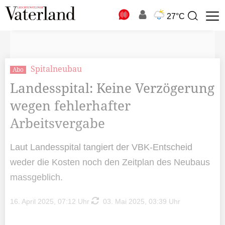
N
27°C
Suchbegriff
zur
Suche
Spitalneubau
Abo
Landesspital: Keine Verzögerung
wegen fehlerhafter
Arbeitsvergabe
Laut Landesspital tangiert der VBK-Entscheid
weder die Kosten noch den Zeitplan des Neubaus
massgeblich.
16. April 2025, 07:12 Uhr
03. Mai 2025, 03:39 Uhr