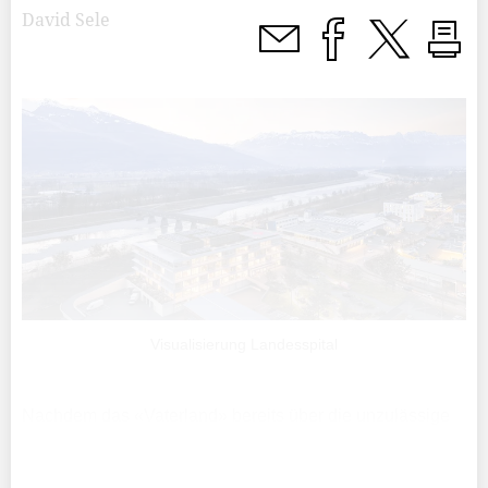
David Sele
Visualisierung Landesspital
Nachdem das «Vaterland» bereits über die unzulässige
Vergabe der Architekturarbeiten für den Neubau des
Landesspitals berichtet hatte, hat das Spital nun den