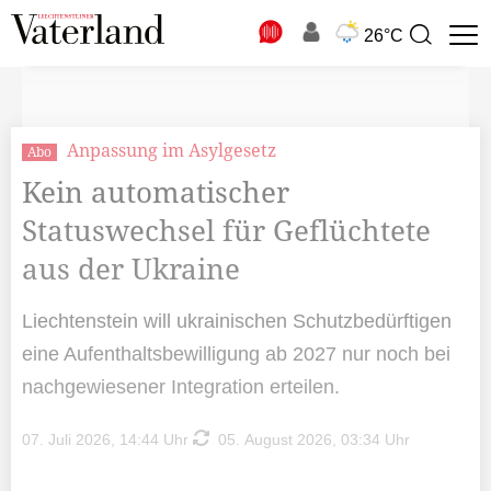
N
26°C
Suchbegriff
zur
Suche
Anpassung im Asylgesetz
Abo
Kein automatischer
Statuswechsel für Geflüchtete
aus der Ukraine
Liechtenstein will ukrainischen Schutzbedürftigen
eine Aufenthaltsbewilligung ab 2027 nur noch bei
nachgewiesener Integration erteilen.
07. Juli 2026, 14:44 Uhr
05. August 2026, 03:34 Uhr