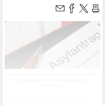
Liechtenstein will den automatischen Wechsel ukrainischer
Schutzbedürftiger zur Aufenthaltsbewilligung ab 2027
abschaffen.
Seit dem Angriff Russlands auf die Ukraine gewährt