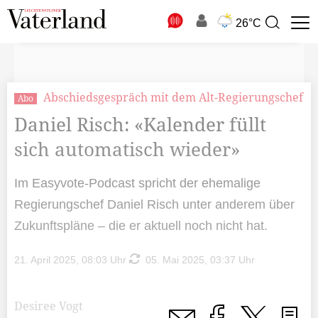
N
26°C
Suchbegriff
zur
Suche
Abschiedsgespräch mit dem Alt-Regierungschef
Abo
Daniel Risch: «Kalender füllt
sich automatisch wieder»
Im Easyvote-Podcast spricht der ehemalige
Regierungschef Daniel Risch unter anderem über
Zukunftspläne – die er aktuell noch nicht hat.
21. April 2025, 08:03 Uhr
05. Mai 2025, 03:37 Uhr
Desiree Vogt