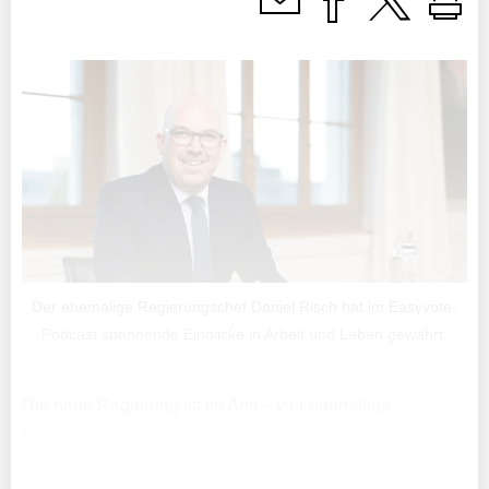
Der ehemalige Regierungschef Daniel Risch hat im Easyvote-
Podcast spannende Einblicke in Arbeit und Leben gewährt.
Die neue Regierung ist im Amt – vier ehemalige
Mitglieder haben sich verabschiedet. Darunter auch
Daniel Risch, der in den Jahren 2017 bis 2021 als
Regierungschef-Stellvertreter und von 2021 bis 2025 als