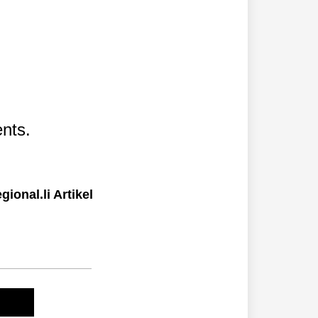
nts.
ional.li Artikel