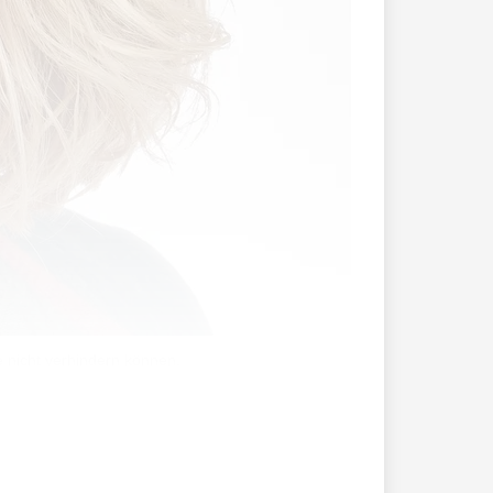
 nicht verhindern können.
 für FL-Gemeinderat Andreas Heeb