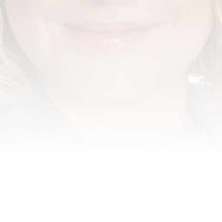
emeinderatsmandat übernehmen wollen, hätte dies auch die Freie Liste
Politik Liechtensteins um die Frage: Darf Ute Jastrzab
 der Freien Liste den Rücken gekehrt hat?