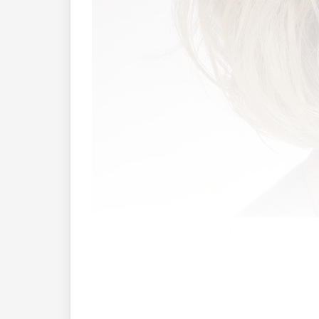
Hätte Ute Jastrzab das G
Die vergangenen zwei Tage kreiste die 
nachrücken, auch wenn sie mittlerweile