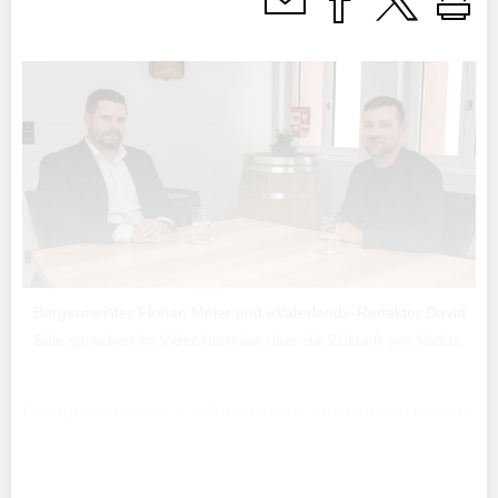
Bürgermeister Florian Meier und «Vaterland»-Redaktor David
Sele sprachen im Videointerview über die Zukunft von Vaduz.
Externer Inhalt von YouTube Ich bin damit einverstanden,
dass mir externe Inhalte angezeigt werden. Damit können
personenbezogene Daten an Drittplattformen übermittelt
werden. Mehr ...