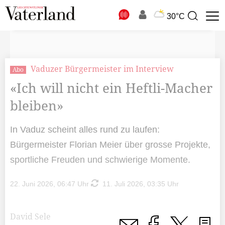
N
30°C
Suchbegriff
zur
Suche
Vaduzer Bürgermeister im Interview
Abo
«Ich will nicht ein Heftli-Macher
bleiben»
In Vaduz scheint alles rund zu laufen:
Bürgermeister Florian Meier über grosse Projekte,
sportliche Freuden und schwierige Momente.
22. Juni 2026, 06:47 Uhr
11. Juli 2026, 03:35 Uhr
David Sele