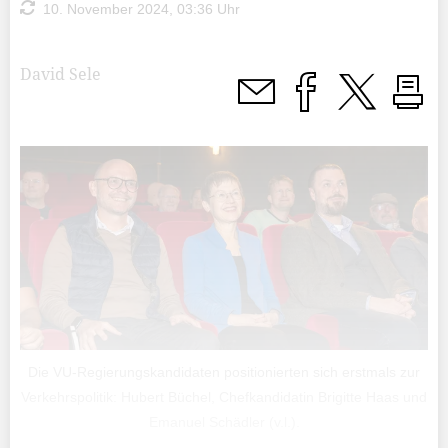
10. November 2024, 03:36 Uhr
David Sele
Die VU-Regierungskandidaten positionierten sich erstmals zur
Verkehrspolitik: Hubert Büchel, Chefkandidatin Brigitte Haas und
Emanuel Schädler (v.l.).