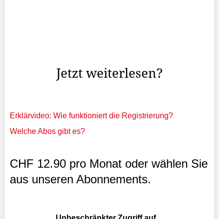
Im Sommer 2020 lehnte Liechtenstein den Ausbau der
Eisenbahninfrastruktur ab. Eine Befürworterin des S-
Bahn-Projekts war damals auch LIHK-Geschäftsführerin
Brigitte Haas.
Jetzt weiterlesen?
Erklärvideo: Wie funktioniert die Registrierung?
Welche Abos gibt es?
CHF 12.90 pro Monat oder wählen Sie
aus unseren Abonnements.
Unbeschränkter Zugriff auf