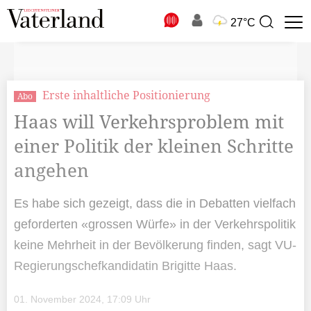
N
27°C
Suchbegriff
zur
Suche
Erste inhaltliche Positionierung
Abo
Haas will Verkehrsproblem mit
einer Politik der kleinen Schritte
angehen
Es habe sich gezeigt, dass die in Debatten vielfach
geforderten «grossen Würfe» in der Verkehrspolitik
keine Mehrheit in der Bevölkerung finden, sagt VU-
Regierungschefkandidatin Brigitte Haas.
01. November 2024, 17:09 Uhr