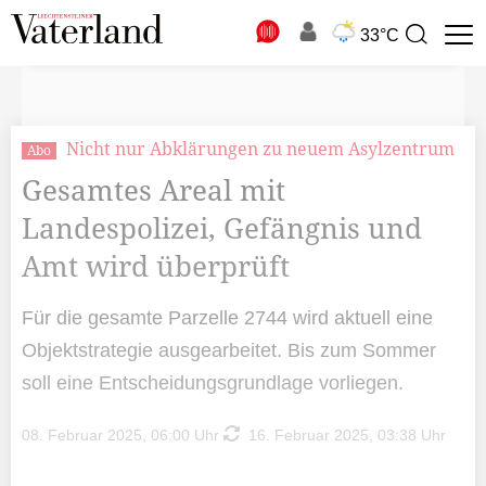
N
33°C
Suchbegriff
zur
Suche
Nicht nur Abklärungen zu neuem Asylzentrum
Abo
Gesamtes Areal mit
Landespolizei, Gefängnis und
Amt wird überprüft
Für die gesamte Parzelle 2744 wird aktuell eine
Objektstrategie ausgearbeitet. Bis zum Sommer
soll eine Entscheidungsgrundlage vorliegen.
08. Februar 2025, 06:00 Uhr
16. Februar 2025, 03:38 Uhr