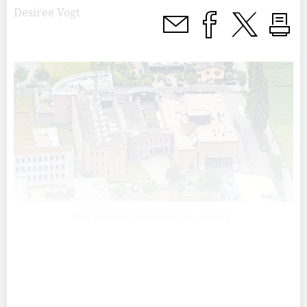
Desiree Vogt
Das gesamte Areal wird neu geplant.
Dass die Landespolizei unter Platzmangel leidet, war
bereits im Jahr 2003 klar – doch ein vom Landtag
gesprochener Kredit in Höhe von 31,5 Mio.