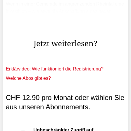
Wenn in einer Gemeinde im angrenzenden Rheintal eine
Investition – wie etwa die Anschaffung eines neuen
Feuerwehrautos – ansteht, dann wird an der
Gemeindeversammlung darüber abgestimmt, ob der
Steuerfuss ...
Jetzt weiterlesen?
Erklärvideo: Wie funktioniert die Registrierung?
Welche Abos gibt es?
CHF 12.90 pro Monat oder wählen Sie
aus unseren Abonnements.
Unbeschränkter Zugriff auf