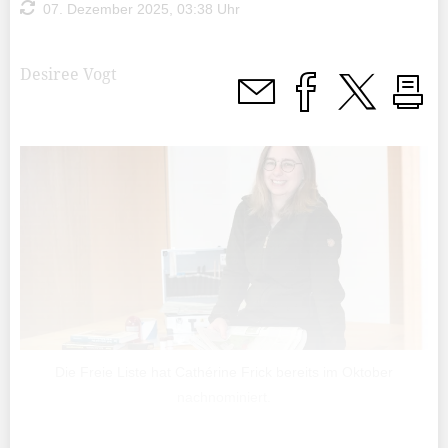
07. Dezember 2025, 03:38 Uhr
Desiree Vogt
Die Freie Liste hat Cathérine Frick bereits im Oktober
nachnominiert.