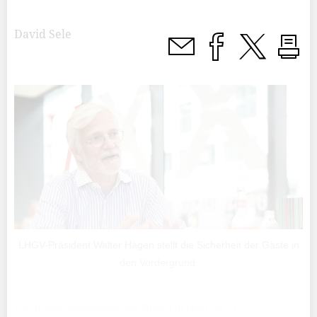
David Sele
LHGV-Präsident Walter Hagen stellt die Sicherheit der Gäste in
den Vordergrund.
Nach dem verheerenden Brand in der Bar «Le