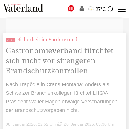
N
27°C
Suchbegriff
zur
Suche
Sicherheit im Vordergrund
Abo
Gastronomieverband fürchtet
sich nicht vor strengeren
Brandschutzkontrollen
Nach Tragödie in Crans-Montana: Anders als
Schweizer Branchenkollegen fürchtet LHGV-
Präsident Walter Hagen etwaige Verschärfungen
der Brandschutzvorgaben nicht.
08. Januar 2026, 22:52 Uhr
28. Januar 2026, 03:38 Uhr