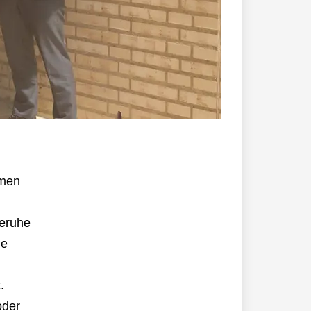
hmen
beruhe
ie
.
oder