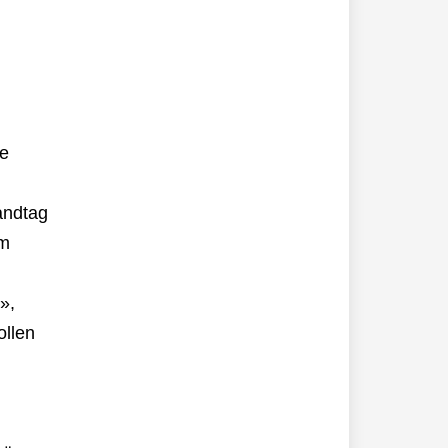
ie
andtag
Im
»,
sollen