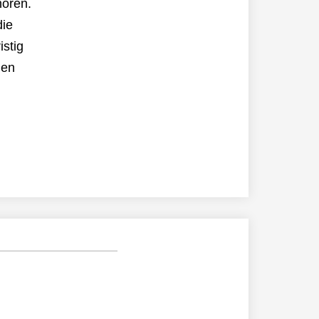
hören.
die
stig
den