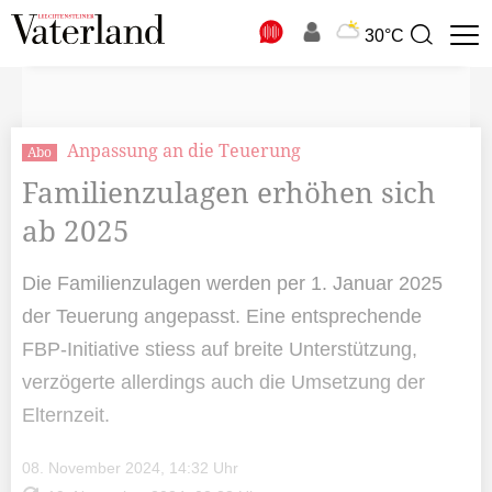
N
30°C
Suchbegriff
zur
Suche
Anpassung an die Teuerung
Abo
Familienzulagen erhöhen sich
ab 2025
Die Familienzulagen werden per 1. Januar 2025
der Teuerung angepasst. Eine entsprechende
FBP-Initiative stiess auf breite Unterstützung,
verzögerte allerdings auch die Umsetzung der
Elternzeit.
08. November 2024, 14:32 Uhr