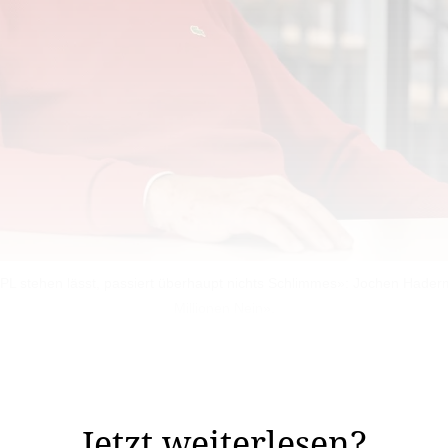
L stehen lässt, passiert überhaupt nichts Schlimmes»: Jochen Hade
Millionen Nein».
 Referendum gegen das Massnahmenpaket zur Neuausrich
Jetzt weiterlesen?