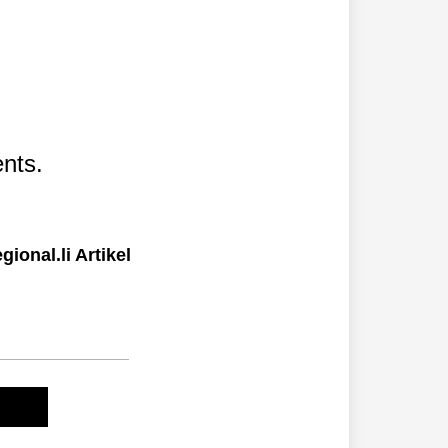
nts.
ional.li Artikel