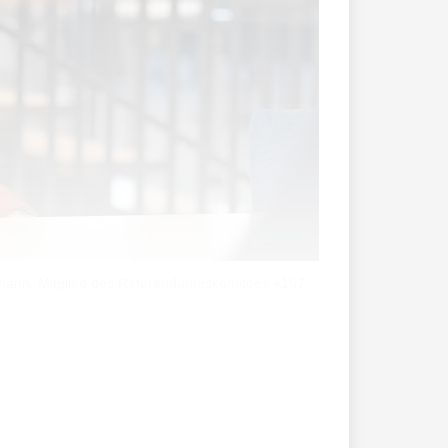
rmann, Mitglied des Referendumgskomitees «167
tung der staatlichen Pensionskasse