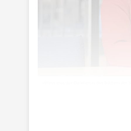
«Wenn man das Darlehen in den Büchern der SP
Sie sind Mitglied der Gruppe, die das
SPL ergriffen hat.