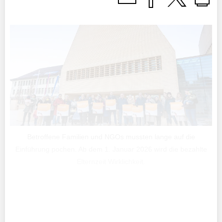
Betroffene Familien und NGOs mussten lange auf die
Einführung pochen. Ab dem 1. Januar 2026 wird die bezahlte
Elternzeit Wirklichkeit.
Weder war der bisherige viermonatige «Elternurlaub»
tatsächlich ein Urlaub, noch war dies eine besonders
popu­läre familienpolitische Massnahme.