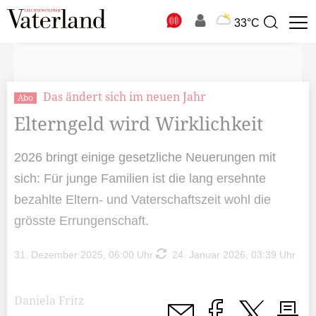
N
33°C
Suchbegriff
zur
Suche
Das ändert sich im neuen Jahr
Abo
Elterngeld wird Wirklichkeit
2026 bringt einige gesetzliche Neuerungen mit
sich: Für junge Familien ist die lang ersehnte
bezahlte Eltern- und Vaterschaftszeit wohl die
grösste Errungenschaft.
31. Dezember 2025, 06:00 Uhr
24. Januar 2026, 03:39 Uhr
Daniela Fritz