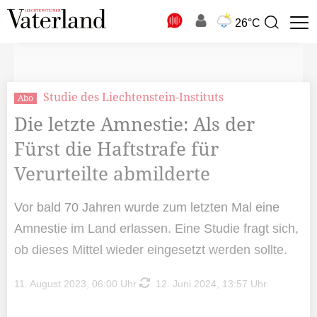
N
26°C
Suchbegriff
zur
Suche
Studie des Liechtenstein-Instituts
Abo
Die letzte Amnestie: Als der
Fürst die Haftstrafe für
Verurteilte abmilderte
Vor bald 70 Jahren wurde zum letzten Mal eine
Amnestie im Land erlassen. Eine Studie fragt sich,
ob dieses Mittel wieder eingesetzt werden sollte.
11. August 2023, 06:00 Uhr
12. Juni 2024, 13:57 Uhr