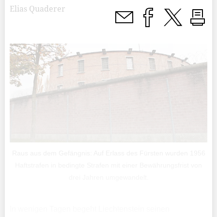
Elias Quaderer
Raus aus dem Gefängnis: Auf Erlass des Fürsten wurden 1956
Haftstrafen in bedingte Strafen mit einer Bewährungsfrist von
drei Jahren umgewandelt.
In wenigen Tagen begeht Liechtenstein seinen