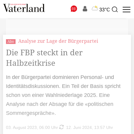
N
33°C
Suchbegriff
zur
Suche
Analyse zur Lage der Bürgerpartei
Abo
Die FBP steckt in der
Halbzeitkrise
In der Bürgerpartei dominieren Personal- und
Identitätsdiskussionen. Ein Teil der Basis spricht
schon von einer Wahlniederlage 2025. Eine
Analyse nach der Absage für die «politischen
Sommergespräche».
03. August 2023, 06:00 Uhr
12. Juni 2024, 13:57 Uhr