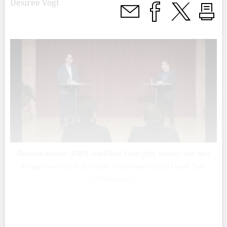
Desiree Vogt
Dominik Amann (FBP) und Peter Frick (VU) stellten sich den
Fragen von Patrik Schädler («Vaterland») und David Sele
(«Volksblatt»).
«Was ist denn in Mauren-Schaanwald los?», dürften sich
nach dieser Sendung «Kampf ums Rathaus» viele