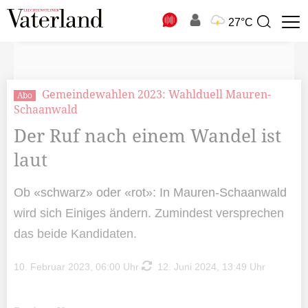
N
27°C
Suchbegriff
zur
Suche
Gemeindewahlen 2023: Wahlduell Mauren-
Abo
Schaanwald
Der Ruf nach einem Wandel ist
laut
Ob «schwarz» oder «rot»: In Mauren-Schaanwald
wird sich Einiges ändern. Zumindest versprechen
das beide Kandidaten.
10. Februar 2023, 06:00 Uhr
12. Juni 2024, 13:49 Uhr