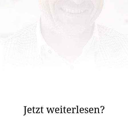
ner Veranstaltung der VU-Ortsgruppe Triesenberg bei d
 Vorstehers kandidieren wird.
Jetzt weiterlesen?