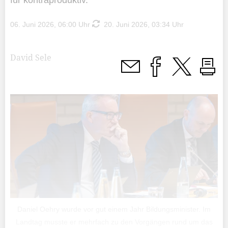
für kontraproduktiv.
06. Juni 2026, 06:00 Uhr
20. Juni 2026, 03:34 Uhr
David Sele
Daniel Oehry wurde vor gut einem Jahr Bildungsminister. Im
Landtag musste er mehrfach zu den Vorgängen rund um das