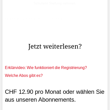
Schulamt Stellung nehmen.
Der Ruf nach Reformen im Bildungswesen ist
allgegenwärtig. Doch das Schulamt steckt in der Krise.
Den vorläufigen Höhepunkt stellte Ende April der abrupte
Abgang von Amtsleiterin Rachel Guerra dar.
Jetzt weiterlesen?
Erklärvideo: Wie funktioniert die Registrierung?
Welche Abos gibt es?
CHF 12.90 pro Monat oder wählen Sie
aus unseren Abonnements.