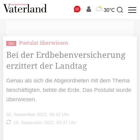
N
30°C
Suchbegriff
zur
Suche
Postulat überwiesen
Abo
Bei der Erdbebenversicherung
erzittert der Landtag
Genau als sich die Abgeordneten mit dem Thema
beschäftigten, bebte die Erde. Das Postulat wurde
überwiesen.
02. September 2022, 06:42 Uhr
16. September 2022, 03:37 Uhr