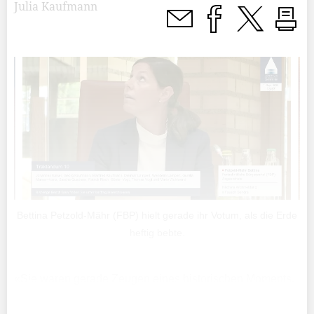
Julia Kaufmann
Bettina Petzold-Mähr (FBP) hielt gerade ihr Votum, als die Erde
heftig bebte.
«Sie waren gerade Zeugen eines historischen Moments.
Es wird wohl nie mehr vorkommen, dass wir eine solche
Hilfe von aussen bekommen, die uns die Entscheidung