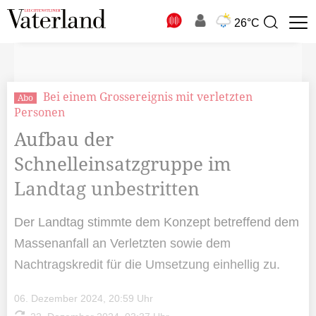
N
26°C
Suchbegriff
zur
Suche
Bei einem Grossereignis mit verletzten
Abo
Personen
Aufbau der
Schnelleinsatzgruppe im
Landtag unbestritten
Der Landtag stimmte dem Konzept betreffend dem
Massenanfall an Verletzten sowie dem
Nachtragskredit für die Umsetzung einhellig zu.
06. Dezember 2024, 20:59 Uhr