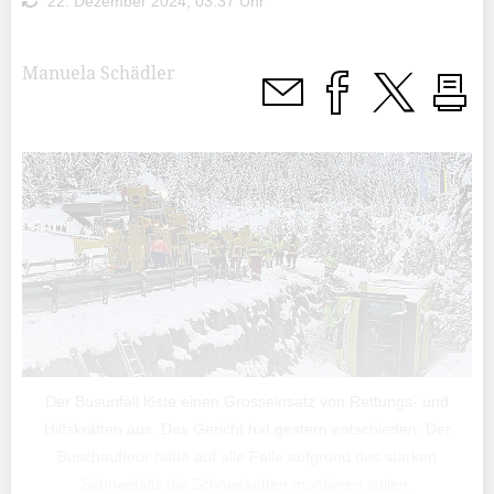
22. Dezember 2024, 03:37 Uhr
Manuela Schädler
Der Busunfall löste einen Grosseinsatz von Rettungs- und
Hilfskräften aus. Das Gericht hat gestern entschieden: Der
Buschauffeur hätte auf alle Fälle aufgrund des starken
Schneefalls die Schneeketten montieren sollen.