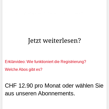
Es ist ein jahrelanges Anliegen, das nun endlich
umgesetzt werden kann: Der Aufbau einer Einsatzgruppe,
die ein Grossereignis mit Verletzten bis elf Personen
ohne Hilfe aus dem Ausland bewältigen kann.
Jetzt weiterlesen?
Erklärvideo: Wie funktioniert die Registrierung?
Welche Abos gibt es?
CHF 12.90 pro Monat oder wählen Sie
aus unseren Abonnements.