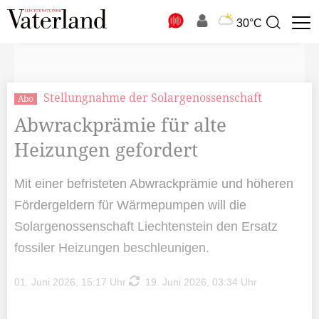
N
30°C
Suchbegriff
zur
Suche
Stellungnahme der Solargenossenschaft
Abo
Abwrackprämie für alte
Heizungen gefordert
Mit einer befristeten Abwrackprämie und höheren
Fördergeldern für Wärmepumpen will die
Solargenossenschaft Liechtenstein den Ersatz
fossiler Heizungen beschleunigen.
01. Juni 2026, 15:17 Uhr
19. Juni 2026, 03:34 Uhr