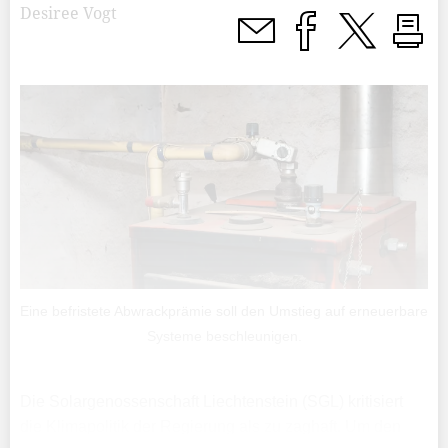
Desiree Vogt
Eine befristete Abwrackprämie soll den Umstieg auf erneuerbare
Systeme beschleunigen.
Die Solargenossenschaft Liechtenstein (SGL) kritisiert
die Klimapolitik der Regierung als zu zaghaft. Um den