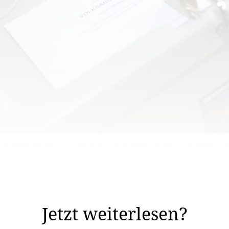
 stimmen brieflich ab, doch auch das ist vielen 25- bis 34-Jährigen zu v
g am 27. Oktober betreffend der Aufhebung des Gesetz
eringste Stimmbeteiligung des Jahrtausends auf.
Jetzt weiterlesen?