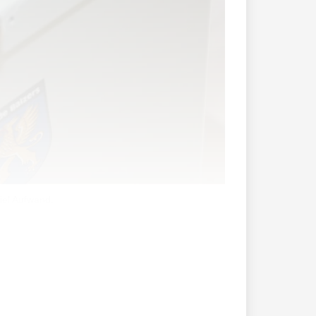
iel Aufwand.
es über den «Liechtensteinischen