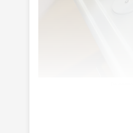
Die meisten
Es war knapp, doch die Volksabstimmun
Rundfunk» weist mit 59,2 Prozent die g