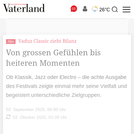
N
26°C
Suchbegriff
zur
Suche
Vaduz Classic zieht Bilanz
Abo
Von grossen Gefühlen bis
heiteren Momenten
Ob Klassik, Jazz oder Electro – die achte Ausgabe
des Festivals zeigte einmal mehr seine Vielfalt und
begeistert unterschiedliche Zielgruppen.
02. September 2025, 06:00 Uhr
02. Oktober 2025, 03:39 Uhr