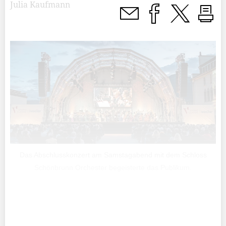
Julia Kaufmann
Das Abschlusskonzert am Samstagabend mit dem Schloss
Schönbrunn Orchester begeisterte das Publikum.
Mit einem bunten Mix aus sieben Konzerten an drei
Tagen ist am Samstag die achte Ausgabe von Vaduz
Classic zu Ende gegangen.