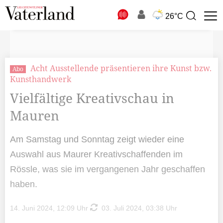
N
26°C
Suchbegriff
zur
Suche
Acht Ausstellende präsentieren ihre Kunst bzw.
Abo
Kunsthandwerk
Vielfältige Kreativschau in
Mauren
Am Samstag und Sonntag zeigt wieder eine
Auswahl aus Maurer Kreativschaffenden im
Rössle, was sie im vergangenen Jahr geschaffen
haben.
14. Juni 2024, 12:09 Uhr
03. Juli 2024, 03:38 Uhr