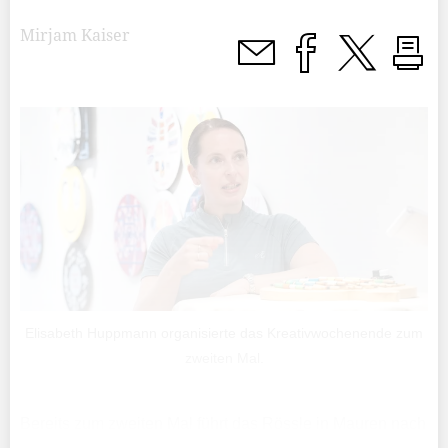
Mirjam Kaiser
Elisabeth Huppmann organisierte das Kreativwochenende zum
zweiten Mal.
Bereits zum zweiten Mal führt das Rössle in Mauren nach