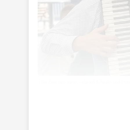
«Dia Zwei vam bärg» – Harald Schädler und Philip
Die zwei kannten sich bereits seit jehe
Jonaboda und Harald Schädler im Gufer 