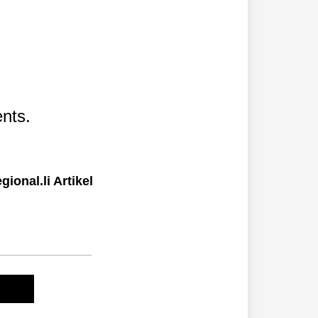
nts.
ional.li Artikel