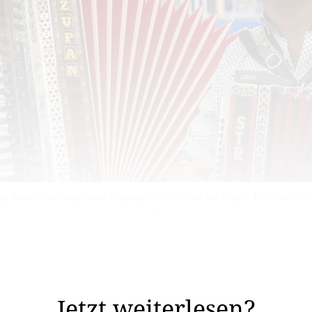
p Beck – verbindet eine Freundschaft im Takt der Musik. Mit ihrer vo
ein.
r: Philipp Gassner und Harald Schädler. Beide wuchsen 
– also rund 200 ...
Jetzt weiterlesen?