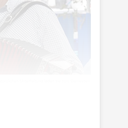
lkstümlichen Unterhaltung laden sie zum Geniessen
sie «am Bärg» auf – Philipp Gassner im