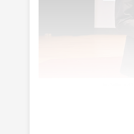
Jan Sellke und T
Mit der Spielzeit 2025/26 endet eine pr
Spieckermann als Intendant begleitet.