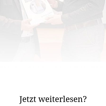
homas Spieckermann (v. l.) freuen sich auf eine weitere hochkarätige S
ägende Ära am TAK Theater Liechtenstein: Es wird die elf
Jetzt weiterlesen?