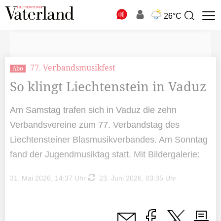
N
26°C
Suchbegriff
zur
Suche
77. Verbandsmusikfest
Abo
So klingt Liechtenstein in Vaduz
Am Samstag trafen sich in Vaduz die zehn
Verbandsvereine zum 77. Verbandstag des
Liechtensteiner Blasmusikverbandes. Am Sonntag
fand der Jugendmusiktag statt. Mit Bildergalerie:
31. Mai 2026, 14:37 Uhr
23. Juni 2026, 03:35 Uhr