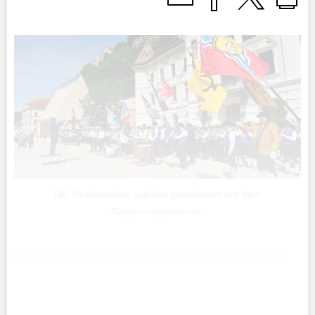
Die Musikvereine spielten gemeinsam vor dem
Regierungsgebäude.
Schon am Samstag Nachmittag, kurz nach 15 Uhr, war
klar, dass dieser Verbandstag mehr sein wollte als ein
Pflichttermin. Die Harmoniemusik Vaduz lud vom 29. bis
31. Mai zum 77. Verbandsmusikfest und setzte beim ...