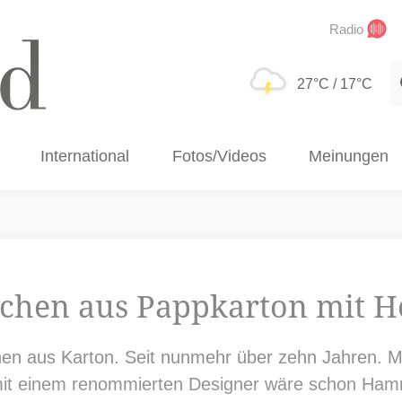
Radio
S
27°C
/ 17°C
International
Fotos/Videos
Meinungen
schen aus Pappkarton mit H
hen aus Karton. Seit nunmehr über zehn Jahren. M
mit einem renommierten Designer wäre schon Ham