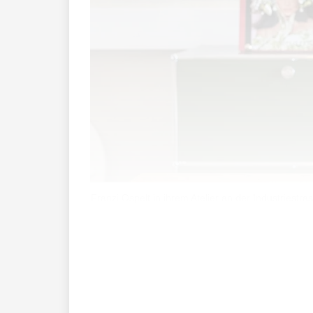
Franzi Ospelt in ihrem Atelier an der Industriest
Franziska Ospelt öffnet einen braun-bei
geratenen Look.