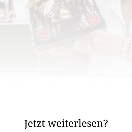
rasse in Bendern. Ein Handtaschen-Reich, alle von ihr aus Pappkarton de
gen Koffer, der fast schon einer Wundertüte gleicht. Nic
Jetzt weiterlesen?