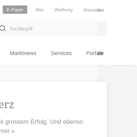
E-Paper
Abo
Werbung
Anmelden
uchbegriff
Marktnews
Services
Portale
erz
it grossem Erfolg. Und ebenso
mer.»