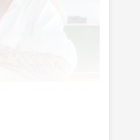
signt, das sich kaum mit Worten beschreiben lässt.
ht wegen seinem eher in die Jahre