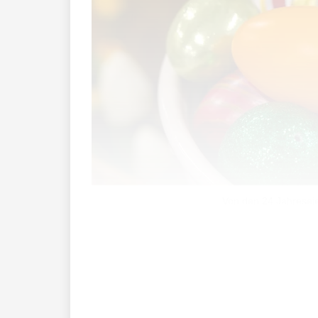
Von den 24 Jahreseie
Die Brockenstube in Vaduz passt ihr So
Ausstellungen. Derzeit ist die Brockens