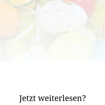
rn von Liechtensteiner Kunstschaffenden waren kurz vor Ostern nur 
rtiment jeweils an die Jahreszeiten an und organisiert 
tube passend zum Frühling österlich dekoriert.
Jetzt weiterlesen?