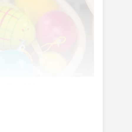
noch sechs vorhanden.
den Bräuchen entsprechende