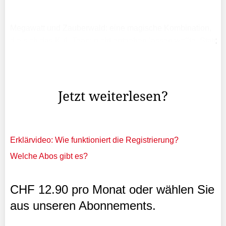
Megawatt und Zauberwald: eine magische Kombination,
die sich das KuL-Team nicht entgehen lassen wollte. Statt
wie im vergangenen Jahr in der gemütlichen Stube beim
gemeinsamen Fondue-Plausch zu sitzen, haben sich die
...
Jetzt weiterlesen?
Erklärvideo: Wie funktioniert die Registrierung?
Welche Abos gibt es?
CHF 12.90 pro Monat oder wählen Sie
aus unseren Abonnements.