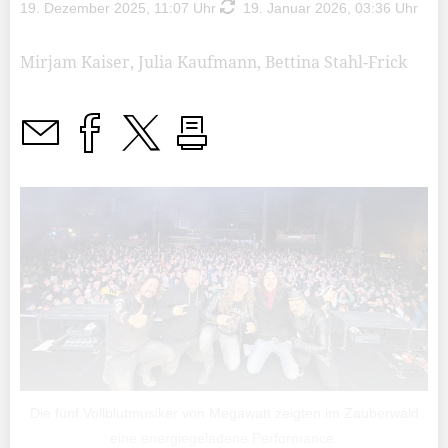
19. Dezember 2025, 11:07 Uhr
19. Januar 2026, 03:36 Uhr
Mirjam Kaiser, Julia Kaufmann, Bettina Stahl-Frick
Die fünf Vollblutmusiker von Megawatt zeigten im Zauberwald
eine energiegeladene Performance.