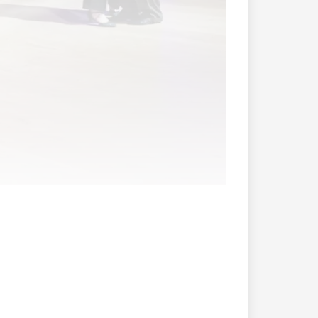
s Barpianist im Café Wolf im Städtle von