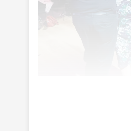
Als Drazen Domjanic Ende der 1980er-Jah
Vaduz.