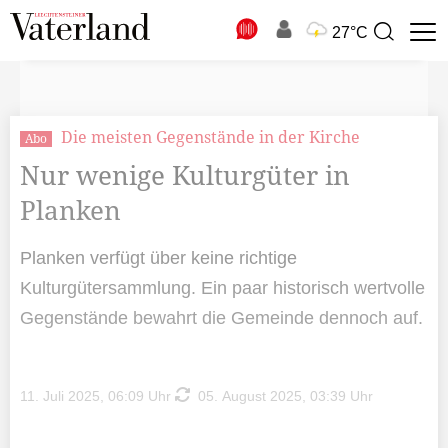
N
27°C
Suchbegriff
zur
Suche
Die meisten Gegenstände in der Kirche
Abo
Nur wenige Kulturgüter in
Planken
Planken verfügt über keine richtige
Kulturgütersammlung. Ein paar historisch wertvolle
Gegenstände bewahrt die Gemeinde dennoch auf.
11. Juli 2025, 06:09 Uhr
05. August 2025, 03:39 Uhr