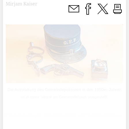
Mirjam Kaiser
Die Ausstattung des Gemeindepolizisten in den 1950er-Jahren
ist in einer Vitrine im Gemeindehaus ausgestellt.
Planken hatte nie viele Kulturgüter, wie Vorsteher Rainer
Beck sagt. Auch sei vieles kaputt gegangen, da die Dinge