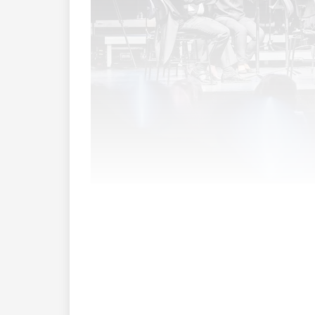
Mit der Saison 2026 setzt das Sinfonieo
bündelt das Orchester seine künstlerisch