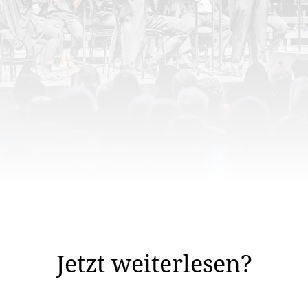
rchester Liechtenstein, kurz SOL, ein deutliches Zeich
en, gesellschaftlichen und ...
Jetzt weiterlesen?